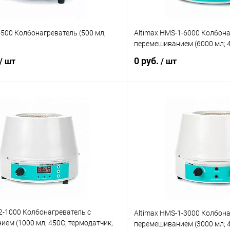
-500 Колбонагреватель (500 мл;
Altimax HMS-1-6000 Колбона
перемешиванием (6000 мл; 4
0 руб.
/ шт
/ шт
В корзину
В корз
 клик
Сравнение
Купить в 1 клик
ое
Под заказ
В избранное
2-1000 Колбонагреватель с
Altimax HMS-1-3000 Колбона
ем (1000 мл; 450С; термодатчик;
перемешиванием (3000 мл; 4