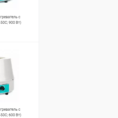
греватель с
50С; 900 Вт)
ину
Сравнение
Под заказ
греватель с
50С; 600 Вт)