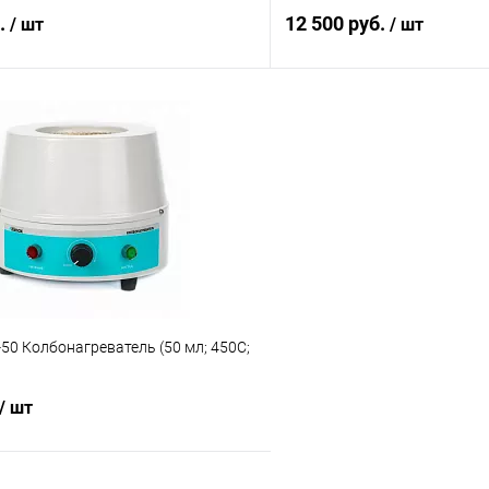
н; 350 Вт)
б.
12 500 руб.
/ шт
/ шт
В корзину
В корз
 клик
Сравнение
Купить в 1 клик
ое
Под заказ
В избранное
-50 Колбонагреватель (50 мл; 450С;
/ шт