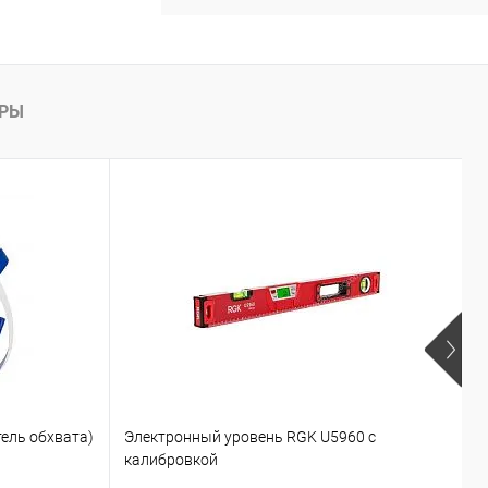
АРЫ
ель обхвата)
Электронный уровень RGK U5960 с
У
калибровкой