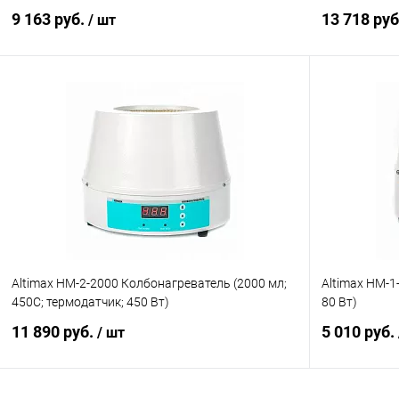
0-1600 об./ми
9 163 руб.
13 718 ру
/ шт
В корзину
Купить в 1 клик
Сравнение
Купить в 1
В избранное
Под заказ
В избранн
Altimax HM-2-2000 Колбонагреватель (2000 мл;
Altimax HM-1
450С; термодатчик; 450 Вт)
80 Вт)
11 890 руб.
5 010 руб.
/ шт