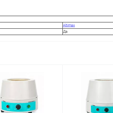
Altimax
Да