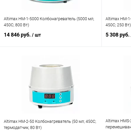
Altimax HM-1-5000 Колбонагреватель (5000 мл;
Altimax HM-1
450С; 800 Вт)
450С; 250 Вт)
14 846 руб.
5 308 руб.
/ шт
В корзину
Купить в 1 клик
Сравнение
Купить в 1
В избранное
Под заказ
В избранн
Altimax HMS-
Altimax HM-2-50 Колбонагреватель (50 мл; 450С;
перемешивани
термодатчик; 80 Вт)