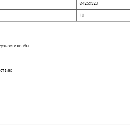
Ø425х320
10
ерхности колбы
йствию