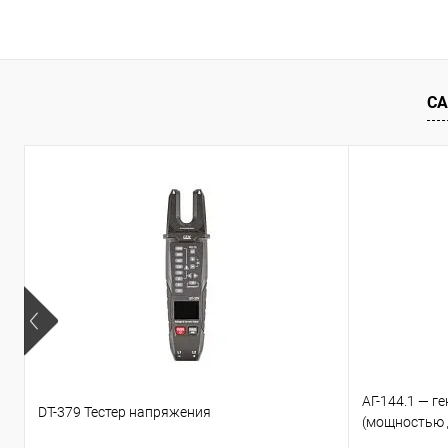
В корзину
Купить в 1 клик
Сравнение
Купить в 1
В избранное
Под заказ
В избранн
СА
АГ-144.1 — 
DT-379 Тестер напряжения
(мощностью 