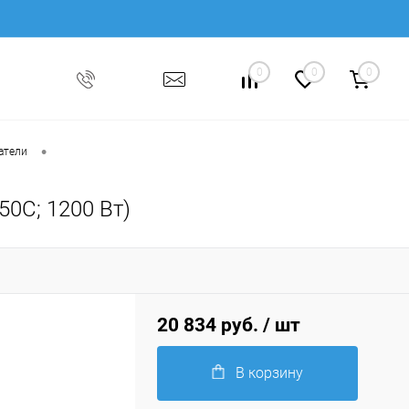
0
0
0
•
атели
50С; 1200 Вт)
20 834 руб.
/ шт
В корзину