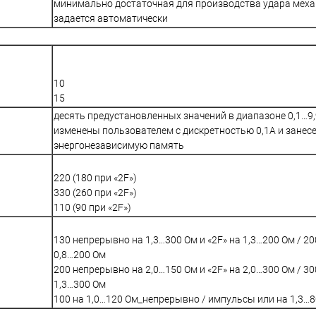
минимально достаточная для производства удара мех
задается автоматически
10
15
десять предустановленных значений в диапазоне 0,1…9,
изменены пользователем с дискретностью 0,1А и занес
энергонезависимую память
220 (180 при «2F»)
330 (260 при «2F»)
110 (90 при «2F»)
130 непрерывно на 1,3…300 Ом и «2F» на 1,3…200 Ом / 2
0,8…200 Ом
200 непрерывно на 2,0…150 Ом и «2F» на 2,0…300 Ом / 3
1,3…300 Ом
100 на 1,0…120 Ом_непрерывно / импульсы или на 1,3…8