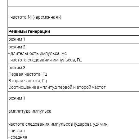
- частота f4 («временная»)
Режимы генерации
режим 1
режим 2
- длительность импульса, мс
- частота следования импульсов, Гц
режим 3
Первая частота, Гц
Вторая частота, Гц
Соотношение амплитуд первой и второй частот
режим 1
амплитуда импульса
частота следования импульсов (ударов), уд/мин
- низкая
- средняя