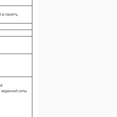
я в память,
ой
т заданной силы