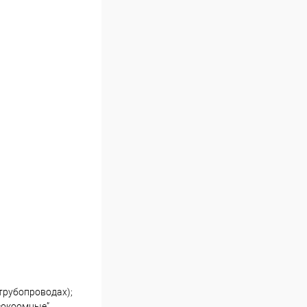
 трубопроводах);
сокоомные”