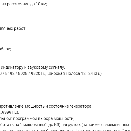
на расстояние до 10 км;
мляных работ.
блок;
 индикатору и звуковому сигналу;
 / 8192 / 8928 / 9820 Гц, Широкая Полоса 12...24 кГц);
ротивление, мощность и состояние генератора;
.9999 Гц);
льной” программой выбора мощности;
ботать на “низкоомных” (до КЗ) нагрузках (например, заземленных
дополнит. аккумулятором) позволяет эффективно трассировать “вы