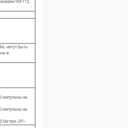
анизмом УМ-112,
9А, могут быть
ены в
00 импульсы на
00 импульсы на
0 Ом при «2F»