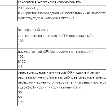
заносятся в энергонезависимую память
200…9999 Гц
выбирается взамен одной из «постоянных», не заноситс
существует до выключения питания.
непрерывный «НП»
кратковременные посылки «ПР» (прерывистый)
100
1
двухчастотный «2F» (одновременная генерация)
1024
8192
4:1
генерация ударных импульсов «УР» (ударный режим)
равна напряжению питания, выбирается автоматическ
перекоммутацией источников питания в зависимости о
удара («С1», «С2» или «С3» на поле «ТОК»)
30
60
120