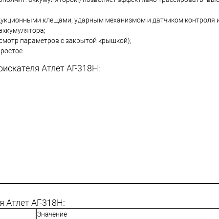
дукционными клещами, ударным механизмом и датчиком контроля 
аккумулятора;
осмотр параметров с закрытой крышкой);
ростое.
искателя Атлет АГ-318Н:
 Атлет АГ-318Н:
Значение