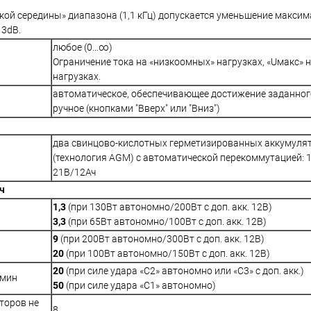
ской середины» диапазона (1,1 кГц) допускается уменьшение макс
 3dB.
любое (0…∞)
Ограничение тока на «низкоомных» нагрузках, «Uмакс»
нагрузках.
автоматическое, обеспечивающее достижение заданного
ручное (кнопками "Вверх" или "Вниз")
два свинцово-кислотных герметизированных аккумуля
(технология AGM) с автоматической перекоммутацией: 
21В/12Ач
ч
1,3
(при 130Вт автономно/200Вт с доп. акк. 12В)
3,3
(при 65Вт автономно/100Вт с доп. акк. 12В)
9
(при 200Вт автономно/300Вт с доп. акк. 12В)
20
(при 100Вт автономно/150Вт с доп. акк. 12В)
20
(при силе удара «С2» автономно или «С3» с доп. акк.)
/мин
50
(при силе удара «С1» автономно)
торов не
8