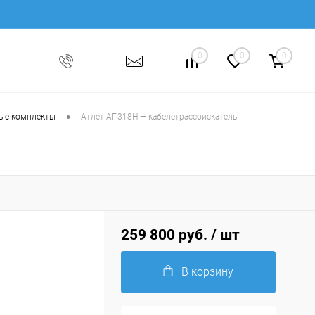
0
0
0
•
ые комплекты
Атлет АГ-318Н — кабелетрассоискатель
259 800 руб.
/ шт
В корзину