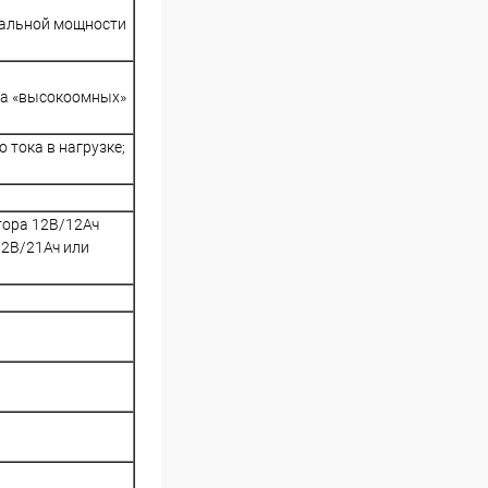
имальной мощности
 на «высокоомных»
 тока в нагрузке;
тора 12В/12Ач
12В/21Ач или