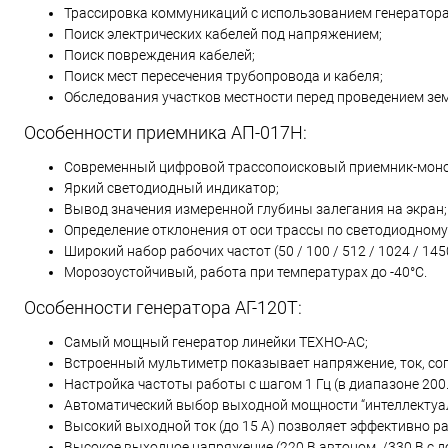
Трассировка коммуникаций с использованием генератора 
Поиск электрических кабелей под напряжением;
Поиск повреждения кабелей;
Поиск мест пересечения трубопровода и кабеля;
Обследования участков местности перед проведением зе
Особенности приемника АП-017Н:
Современный цифровой трассопоисковый приемник-моно
Яркий светодиодный индикатор;
Вывод значения измеренной глубины залегания на экран;
Определение отклонения от оси трассы по светодиодному
Широкий набор рабочих частот (50 / 100 / 512 / 1024 / 1450
Морозоустойчивый, работа при температурах до -40°С.
Особенности генератора АГ-120Т:
Самый мощный генератор линейки ТЕХНО-АС;
Встроенный мультиметр показывает напряжение, ток, соп
Настройка частоты работы с шагом 1 Гц (в диапазоне 200..
Автоматический выбор выходной мощности “интеллектуа
Высокий выходной ток (до 15 А) позволяет эффективно ра
Высокое выходное напряжение (220 В автоном. /330 В с 