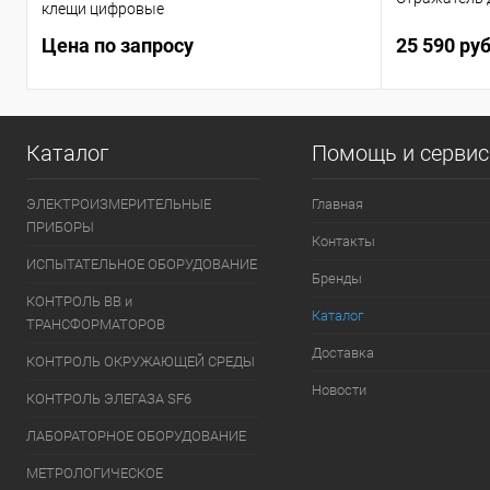
клещи цифровые
Цена по запросу
25 590 ру
Каталог
Помощь и серви
ЭЛЕКТРОИЗМЕРИТЕЛЬНЫЕ
Главная
ПРИБОРЫ
Контакты
ИСПЫТАТЕЛЬНОЕ ОБОРУДОВАНИЕ
Бренды
КОНТРОЛЬ ВВ и
Каталог
ТРАНСФОРМАТОРОВ
Доставка
КОНТРОЛЬ ОКРУЖАЮЩЕЙ СРЕДЫ
Новости
КОНТРОЛЬ ЭЛЕГАЗА SF6
ЛАБОРАТОРНОЕ ОБОРУДОВАНИЕ
МЕТРОЛОГИЧЕСКОЕ