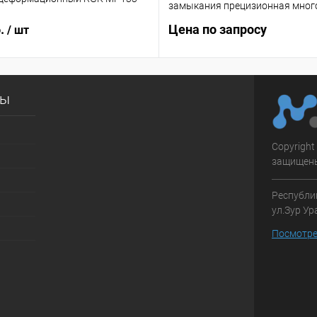
замыкания прецизионная мног
б.
Цена по запросу
/ шт
сы
Copyright
защищен
Республик
ул.Зур Ур
Посмотре