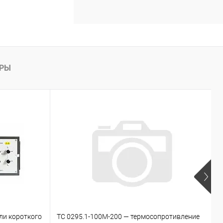
АРЫ
ли короткого
ТС 0295.1-100М-200 — термосопротивление
D