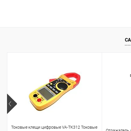
Запросить цену
Купить в 1 клик
Сравнение
Купить в 1
В избранное
Под заказ
В избранн
СА
Токовые клещи цифровые VA-ТК312 Токовые
Отражатель