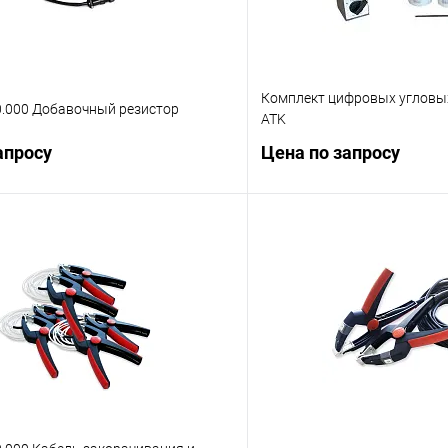
Комплект цифровых угловых
0.000 Добавочный резистор
ATK
апросу
Цена по запросу
Запросить цену
Запросит
 клик
Сравнение
Купить в 1 клик
ое
Под заказ
В избранное