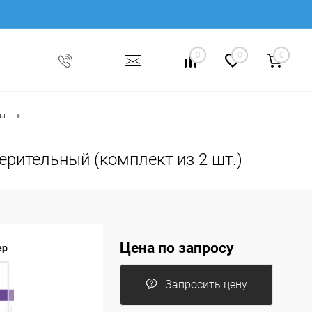
0
0
0
•
ры
ерительный (комплект из 2 шт.)
Цена по запросу
ер
Запросить цену