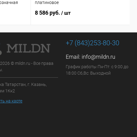
означная
платиновое
э
8 586 руб.
Ц
/ шт
+7 (843)253-80-30
Email:
info@mildn.ru
 2026 © mildn.ru - Все права
График работы Пн-Пт: с 9:00 до
ы.
18:00 Сб,Вс: Выходной
а Татарстан, г. Казань,
ам 1Кк2
ть на карте