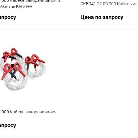
.000 Кабель закорачивания и
СКБ041.22.00.000 Кабель и
обмоток ВН и НН
апросу
Цена по запросу
Запросить цену
Запросит
 клик
Сравнение
Купить в 1 клик
ое
Под заказ
В избранное
0.000 Кабель закорачивания
апросу