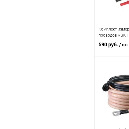
Комплект изме
проводов RGK T
590 руб.
/ шт
В 
Купить в 1 кл
В избранное