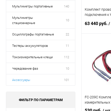
Мультиметры портативные
140
Комплект прово
подключения к 
Мультиметры
для СЭИТ-4М-К
10
63 440 руб.
стациоанарные
/
Осциллографы портативные
22
В 
Тестеры аккумуляторов
11
Купить в 1 кл
Токоизмерительные клещи
112
В избранное
Чередование фаз
10
Аксессуары
101
FC-209C Компле
ФИЛЬТР ПО ПАРАМЕТРАМ
измерительных
530 руб.
/ шт