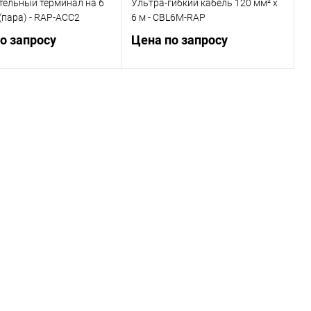
тельный терминал на 6
Ультра-гибкий кабель 120 мм² х
(пара) - RAP-ACC2
6 м - CBL6M-RAP
о запросу
Цена по запросу
Запросить цену
Запросить цену
ь в 1 клик
Сравнение
Купить в 1 клик
Сравнение
ранное
Под заказ
В избранное
Под заказ