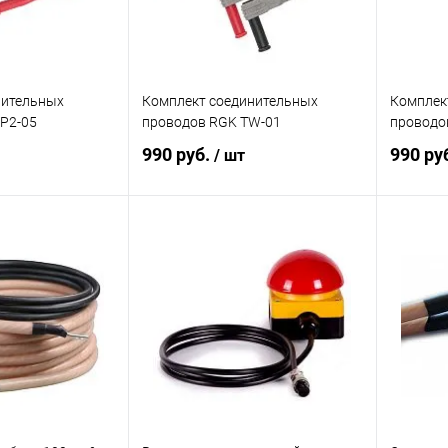
рительных
Комплект соединительных
Комплек
P2-05
проводов RGK TW-01
проводо
990 руб.
990 ру
/ шт
корзину
В корзину
ик
Сравнение
Купить в 1 клик
Сравнение
Купит
Под заказ
В избранное
Под заказ
В изб