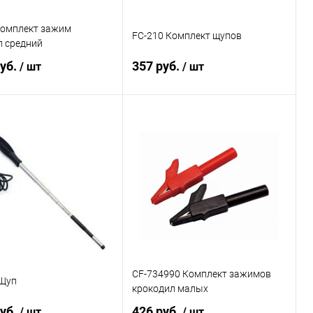
Комплект зажим
FC-210 Комплект щупов
л средний
руб.
357 руб.
/ шт
/ шт
В корзину
В корзину
ь в 1 клик
Сравнение
Купить в 1 клик
Сравнение
ранное
Под заказ
В избранное
Под заказ
CF-734990 Комплект зажимов
 Щуп
крокодил малых
руб.
426 руб.
/ шт
/ шт