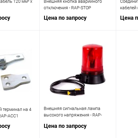
абель 120 мм² х
Внешняя кнопка аварийного
Соедини
P
отключения - RAP-STOP
кабелей 
росу
Цена по запросу
Цена п
осить цену
Запросить цену
ик
Сравнение
Купить в 1 клик
Сравнение
Купит
Под заказ
В избранное
Под заказ
В изб
Внешняя сигнальная лампа
 терминал на 4
высокого напряжения - RAP-
 RAP-ACC1
LAMP
росу
Цена по запросу