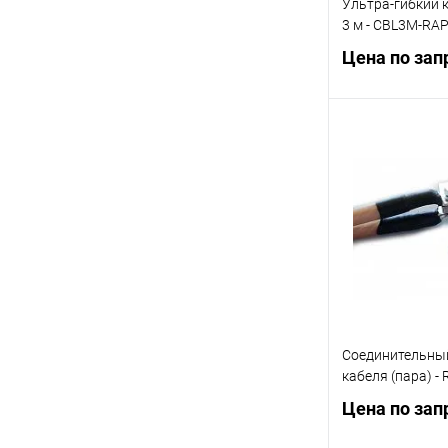
Ультра-гибкий к
3 м - CBL3M-RA
Цена по зап
Запр
Купить в 1 кл
В избранное
Соединительный
кабеля (пара) -
Цена по зап