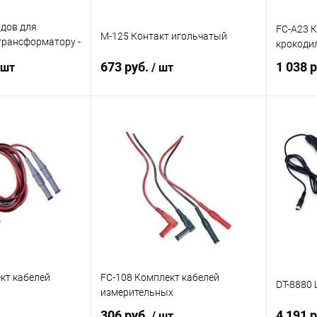
дов для
FC-A23 
M-125 Контакт игольчатый
трансформатору -
крокоди
540
673 руб.
1 038 
 шт
/ шт
корзину
В корзину
ик
Сравнение
Купить в 1 клик
Сравнение
Купит
Под заказ
В избранное
Под заказ
В изб
кт кабелей
FC-108 Комплект кабелей
DT-8880
измерительных
306 руб.
4 191 
/ шт