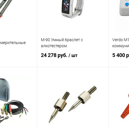
M-90 Умный браслет с
Verdo M
змерительные
алкотестером
коммуни
24 278 руб.
5 400 
/ шт
корзину
В корзину
ик
Сравнение
Купить в 1 клик
Сравнение
Купит
Под заказ
В избранное
Под заказ
В изб