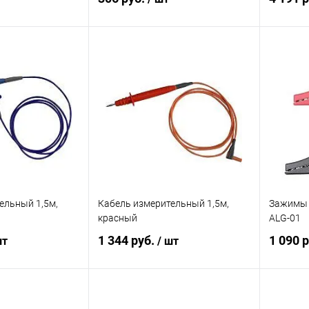
корзину
В корзину
ик
Сравнение
Купить в 1 клик
Сравнение
Купит
Под заказ
В избранное
Под заказ
В изб
ельный 1,5м,
Кабель измерительный 1,5м,
Зажимы 
красный
ALG-01
1 344 руб.
1 090 
шт
/ шт
корзину
В корзину