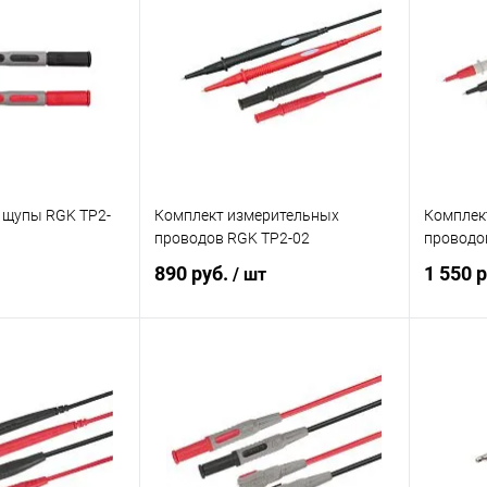
ик
Сравнение
Купить в 1 клик
Сравнение
Купит
Под заказ
В избранное
Под заказ
В изб
 щупы RGK TP2-
Комплект измерительных
Комплек
проводов RGK TP2-02
проводо
890 руб.
1 550 
/ шт
корзину
В корзину
ик
Сравнение
Купить в 1 клик
Сравнение
Купит
Под заказ
В избранное
Под заказ
В изб