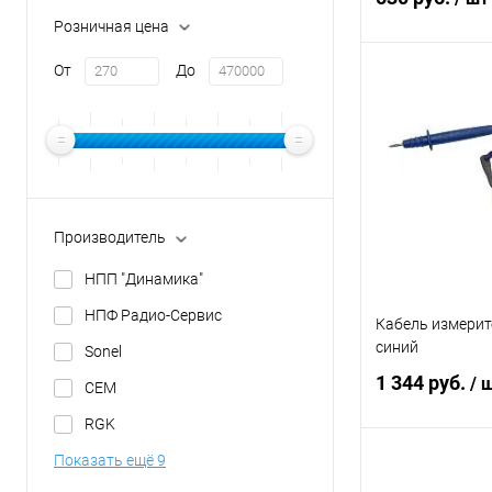
Розничная цена
От
До
В 
Купить в 1 кл
В избранное
Производитель
НПП "Динамика"
НПФ Радио-Сервис
Кабель измерит
синий
Sonel
1 344 руб.
/ 
CEM
RGK
Показать ещё 9
В 