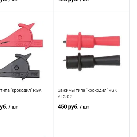
В корзину
В корзину
ь в 1 клик
Сравнение
Купить в 1 клик
Сравнение
ранное
Под заказ
В избранное
Под заказ
типа "крокодил" RGK
Зажимы типа "крокодил" RGK
ALG-02
руб.
450 руб.
/ шт
/ шт
В корзину
В корзину