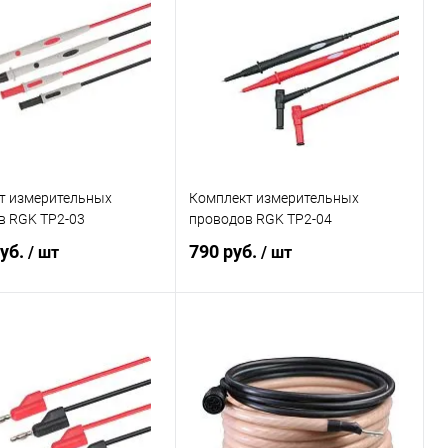
ь в 1 клик
Сравнение
Купить в 1 клик
Сравнение
ранное
Под заказ
В избранное
Под заказ
т измерительных
Комплект измерительных
в RGK TP2-03
проводов RGK TP2-04
руб.
790 руб.
/ шт
/ шт
В корзину
В корзину
ь в 1 клик
Сравнение
Купить в 1 клик
Сравнение
ранное
Под заказ
В избранное
Под заказ