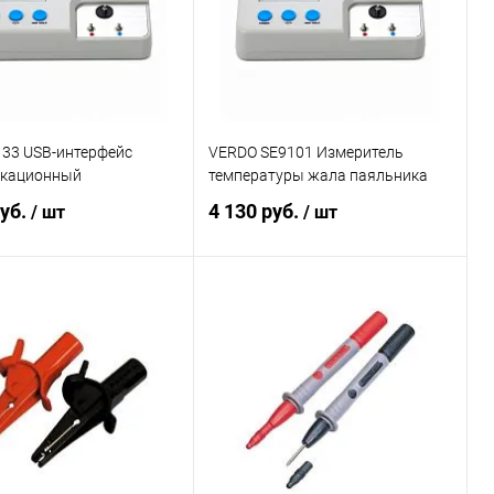
133 USB-интерфейс
VERDO SE9101 Измеритель
кационный
температуры жала паяльника
руб.
4 130 руб.
/ шт
/ шт
В корзину
В корзину
ь в 1 клик
Сравнение
Купить в 1 клик
Сравнение
ранное
Под заказ
В избранное
Под заказ