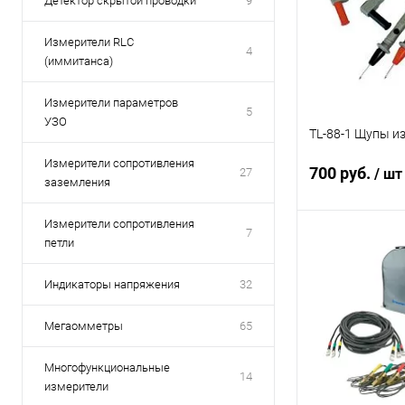
Детектор скрытой проводки
9
Измерители RLC
4
(иммитанса)
Измерители параметров
5
УЗО
TL-88-1 Щупы и
Измерители сопротивления
700 руб.
27
/ шт
заземления
Измерители сопротивления
7
петли
В 
Индикаторы напряжения
32
Купить в 1 кл
В избранное
Мегаомметры
65
Многофункциональные
14
измерители