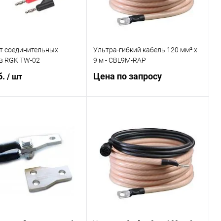
т соединительных
Ультра-гибкий кабель 120 мм² х
в RGK TW-02
9 м - CBL9M-RAP
б.
Цена по запросу
/ шт
Запросить цену
В корзину
Купить в 1 клик
Сравнение
ь в 1 клик
Сравнение
В избранное
Под заказ
ранное
Под заказ