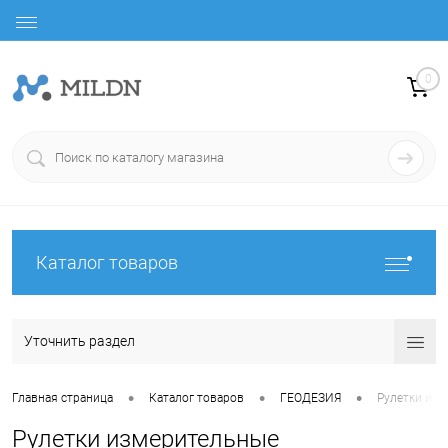
0
Каталог товаров
Уточнить раздел
•
•
•
Главная страница
Каталог товаров
ГЕОДЕЗИЯ
Рулетки из
Рулетки измерительные