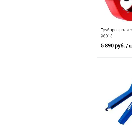
Труборез роли
98013
5 890 руб.
/ 
В 
Купить в 1 кл
В избранное