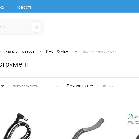
ка
Новости
•
•
•
Каталог товаров
ИНСТРУМЕНТ
Прочий инструмент
струмент
о:
Показать по:
популярности
30