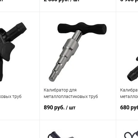
корзину
В корзину
ик
Сравнение
Купить в 1 клик
Сравнение
Купит
Под заказ
В избранное
Под заказ
В изб
я
Калибратор для
Калибра
ковых труб
металлопластиковых труб
металло
МЕГЕОН 98006
МЕГЕОН 
890 руб.
680 ру
/ шт
корзину
В корзину