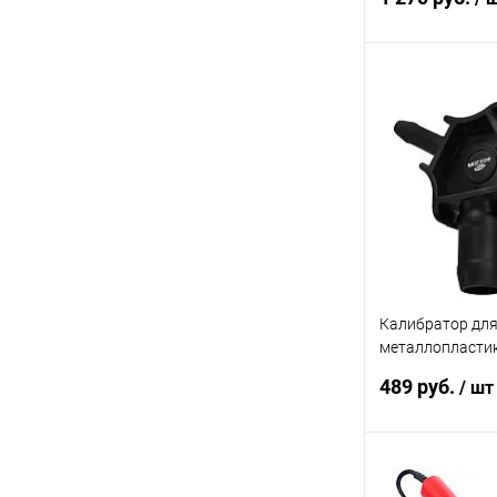
В 
Купить в 1 кл
В избранное
Калибратор дл
металлопласти
МЕГЕОН 98007
489 руб.
/ шт
В 