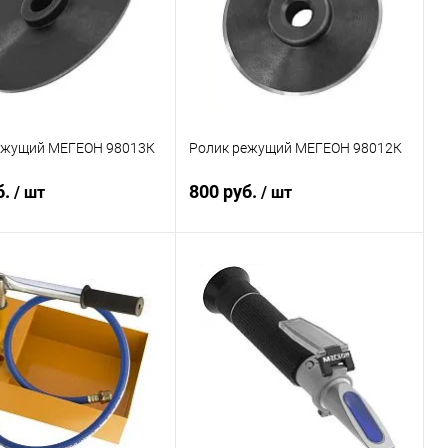
ежущий МЕГЕОН 98013К
Ролик режущий МЕГЕОН 98012К
б.
800 руб.
/ шт
/ шт
В корзину
В корзину
ь в 1 клик
Сравнение
Купить в 1 клик
Сравнение
ранное
Под заказ
В избранное
Под заказ