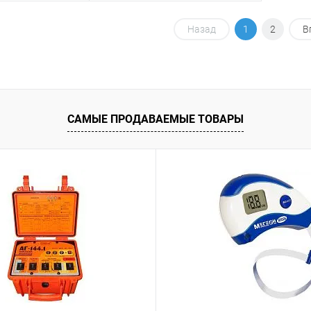
корзину
В корзину
Назад
1
2
В
ик
К сравнению
Купить в 1 клик
К сравнению
Под заказ
В избранное
Под заказ
САМЫЕ ПРОДАВАЕМЫЕ ТОВАРЫ