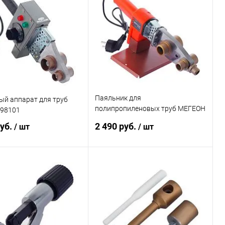
ь в 1 клик
К сравнению
Купить в 1 клик
К сравнению
ранное
Под заказ
В избранное
Под заказ
Паяльник для
ый аппарат для труб
полипропиленовых труб МЕГЕОН
98101
98100
руб.
2 490 руб.
/ шт
/ шт
В корзину
В корзину
ь в 1 клик
К сравнению
Купить в 1 клик
К сравнению
ранное
Под заказ
В избранное
Под заказ