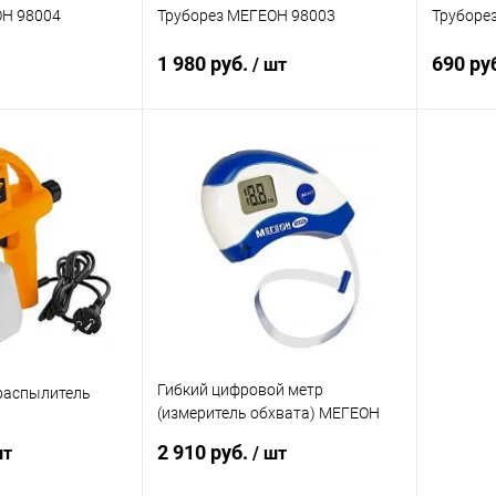
ОН 98004
Труборез МЕГЕОН 98003
Труборе
1 980 руб.
690 ру
/ шт
корзину
В корзину
ик
К сравнению
Купить в 1 клик
К сравнению
Купит
Под заказ
В избранное
Под заказ
В изб
Гибкий цифровой метр
распылитель
(измеритель обхвата) МЕГЕОН
80026
2 910 руб.
шт
/ шт