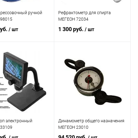
прессовочный ручной
Рефрактометр для спирта
98015
МЕГЕОН 72034
руб.
1 300 руб.
/ шт
/ шт
В корзину
В корзину
ь в 1 клик
Сравнение
Купить в 1 клик
Сравнение
ранное
Под заказ
В избранное
Под заказ
оп электронный
Динамометр общего назначения
33109
МЕГЕОН 23010
руб.
94 520 руб.
/ шт
/ шт