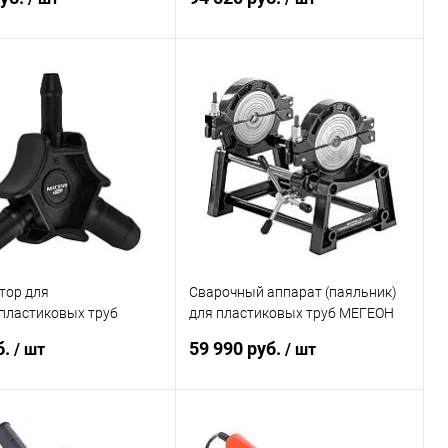
В корзину
В корзину
ь в 1 клик
Сравнение
Купить в 1 клик
К сравнению
ранное
Под заказ
В избранное
Под заказ
тор для
Сварочный аппарат (паяльник)
пластиковых труб
для пластиковых труб МЕГЕОН
98005
98104
б.
59 990 руб.
/ шт
/ шт
В корзину
В корзину