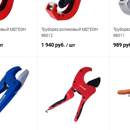
ковый МЕГЕОН
Труборез роликовый МЕГЕОН
Труборе
98012
98011
1 940 руб.
989 ру
шт
/ шт
корзину
В корзину
ик
К сравнению
Купить в 1 клик
К сравнению
Купит
Под заказ
В избранное
Под заказ
В изб