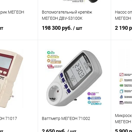
врик МЕГЕОН
Вспомогательный крепёж
Насос о
МЕГЕОН ДВУ-53100К
МЕГЕОН 
198 300 руб.
2 190 
шт
/ шт
корзину
В корзину
ик
Сравнение
Купить в 1 клик
Сравнение
Купит
Под заказ
В избранное
Под заказ
В изб
Микроск
ОН 71017
Ваттметр МЕГЕОН 71002
МЕГЕОН 
2 650 руб.
5 900 
шт
/ шт