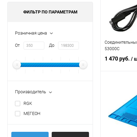
ФИЛЬТР ПО ПАРАМЕТРАМ
Розничная цена
Соединительны
От
До
53000C
1 470 руб.
/ 
В 
Производитель
Купить в 1 кл
RGK
В избранное
МЕГЕОН