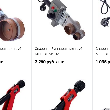
ик
К сравнению
Купить в 1 клик
К сравнению
Купит
Под заказ
В избранное
Под заказ
В изб
рат для труб
Сварочный аппарат для труб
Сварочн
МЕГЕОН 98102
МЕГЕОН 
3 260 руб.
1 035 
шт
/ шт
корзину
В корзину
ик
К сравнению
Купить в 1 клик
К сравнению
Купит
Под заказ
В избранное
Под заказ
В изб