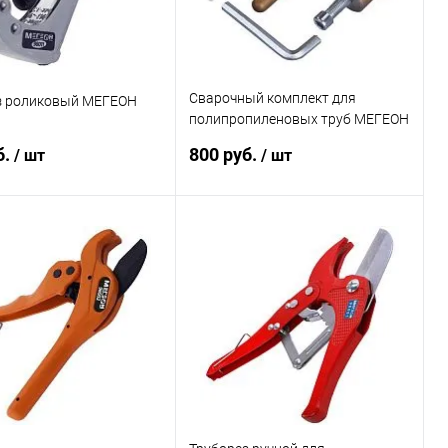
Сварочный комплект для
з роликовый МЕГЕОН
полипропиленовых труб МЕГЕОН
98008
б.
800 руб.
/ шт
/ шт
В корзину
В корзину
ь в 1 клик
К сравнению
Купить в 1 клик
К сравнению
ранное
Под заказ
В избранное
Под заказ