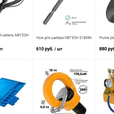
й кабель МЕГЕОН
Нож для шабера МЕГЕОН 51808К
Ролик р
610 руб.
880 ру
шт
/ шт
корзину
В корзину
ик
Сравнение
Купить в 1 клик
Сравнение
Купит
Под заказ
В избранное
Под заказ
В изб