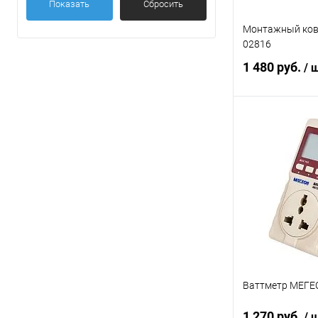
Показать
Сбросить
Монтажный ко
02816
1 480 руб.
/ 
В 
Купить в 1 кл
В избранное
Ваттметр МЕГЕ
1 270 руб.
/ 