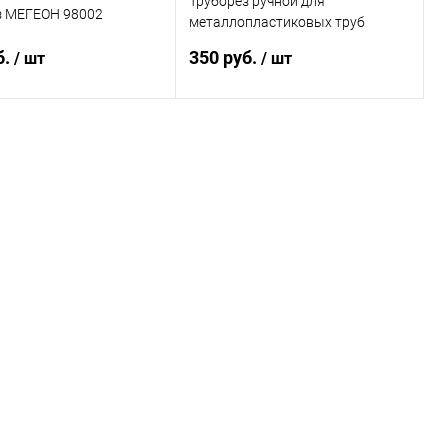
Труборез ручной для
з МЕГЕОН 98002
металлопластиковых труб
МЕГЕОН 98001
б.
350 руб.
/ шт
/ шт
В корзину
В корзину
ь в 1 клик
К сравнению
Купить в 1 клик
К сравнению
ранное
Под заказ
В избранное
Под заказ