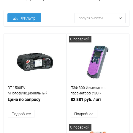
Фильтр
популярности
С поверкой!
DT-1500PV
ПЗФ-300 Измеритель
Многофункциональный
параметров УЗО и
измеритель параметров
сопротивления сети
Цена по запросу
82 881 руб.
/ шт
фотоэлектрических систем
Подробнее
Подробнее
С поверкой!