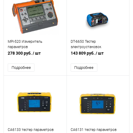
MPI-520 Измеритель
DT-6650 Тестер
параметров
электроустановок
электробезопасности
многофункциональный
278 300 руб.
/ шт
143 809 руб.
/ шт
электроустановок
Подробнее
Подробнее
CA6133 тестер параметров
CA6131 тестер параметров