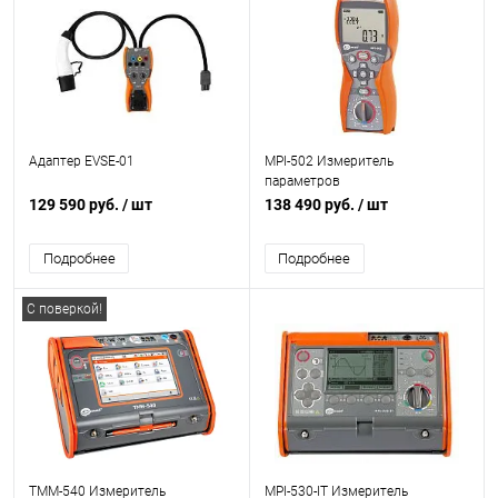
Адаптер EVSE-01
MPI-502 Измеритель
параметров
электробезопасности
129 590 руб.
/ шт
138 490 руб.
/ шт
электроустановок
Подробнее
Подробнее
С поверкой!
TMM-540 Измеритель
MPI-530-IT Измеритель