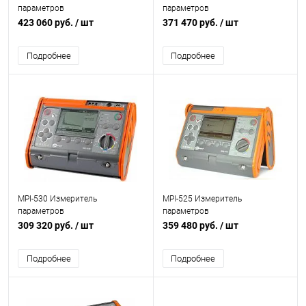
параметров
параметров
электробезопасности
электробезопасности
423 060 руб.
/ шт
371 470 руб.
/ шт
электроустановок
электроустановок
Подробнее
Подробнее
MPI-530 Измеритель
MPI-525 Измеритель
параметров
параметров
электробезопасности
электробезопасности
309 320 руб.
/ шт
359 480 руб.
/ шт
электроустановок
электроустановок
Подробнее
Подробнее