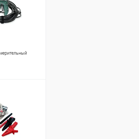
змерительный
ь цену
Сравнение
Под заказ