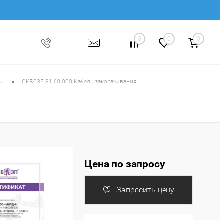
0
0
0
•
ры
СКБ035.31.00.000 Кабель закорачивания
Цена по запросу
Запросить цену