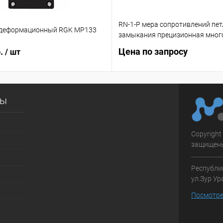
RN-1-P мера сопротивлений пет
 деформационный RGK MP133
замыкания прецизионная мног
б.
Цена по запросу
/ шт
сы
Copyright
защищен
Республик
ул.Зур Ур
Посмотре