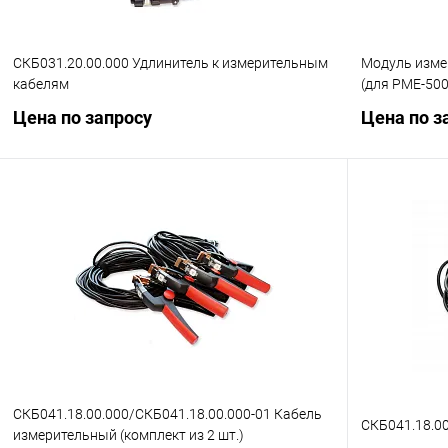
СКБ031.20.00.000 Удлинитель к измерительным
Модуль измер
кабелям
(для PME-500
Цена по запросу
Цена по з
Запросить цену
Купить в 1 клик
Сравнение
Купить в 1
В избранное
Под заказ
В избранн
СКБ041.18.00.000/СКБ041.18.00.000-01 Кабель
СКБ041.18.0
измерительный (комплект из 2 шт.)