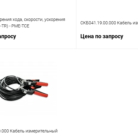
ения хода, скорости, ускорения
СКБ041.19.00.000 Кабель и
-TR) - PME-TCE
апросу
Цена по запросу
Запросить цену
Запросит
 клик
Сравнение
Купить в 1 клик
ое
Под заказ
В избранное
0.000 Кабель измерительный