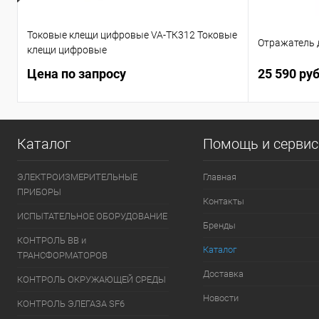
Токовые клещи цифровые VA-ТК312 Токовые
Отражатель
клещи цифровые
Цена по запросу
25 590 ру
Каталог
Помощь и серви
ЭЛЕКТРОИЗМЕРИТЕЛЬНЫЕ
Главная
ПРИБОРЫ
Контакты
ИСПЫТАТЕЛЬНОЕ ОБОРУДОВАНИЕ
Бренды
КОНТРОЛЬ ВВ и
Каталог
ТРАНСФОРМАТОРОВ
Доставка
КОНТРОЛЬ ОКРУЖАЮЩЕЙ СРЕДЫ
Новости
КОНТРОЛЬ ЭЛЕГАЗА SF6