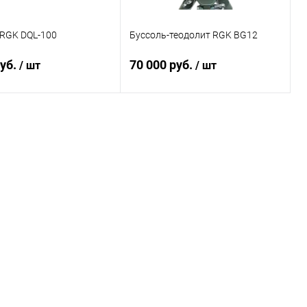
 RGK DQL-100
Буссоль-теодолит RGK BG12
руб.
70 000 руб.
/ шт
/ шт
В корзину
В корзину
ь в 1 клик
Сравнение
Купить в 1 клик
Сравнение
ранное
Под заказ
В избранное
Под заказ