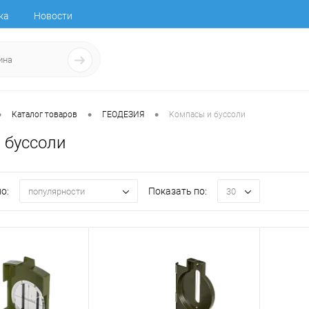
ка
Новости
•
•
•
Каталог товаров
ГЕОДЕЗИЯ
Компасы и буссоли
 буссоли
о:
Показать по:
популярности
30