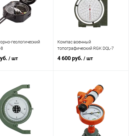
орно-геологический
Компас военный
-8
топографический RGK DQL-7
руб.
4 600 руб.
/ шт
/ шт
В корзину
В корзину
ь в 1 клик
Сравнение
Купить в 1 клик
Сравнение
ранное
Под заказ
В избранное
Под заказ