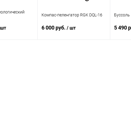
еологический
Компас-пеленгатор RGK DQL-16
Буссоль
6 000 руб.
5 490 
 шт
/ шт
корзину
В корзину
ик
Сравнение
Купить в 1 клик
Сравнение
Купит
Под заказ
В избранное
Под заказ
В изб