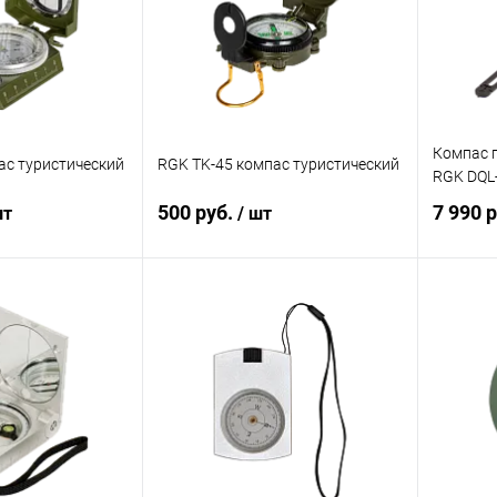
Компас г
ас туристический
RGK TK-45 компас туристический
RGK DQL
500 руб.
7 990 
шт
/ шт
корзину
В корзину
ик
Сравнение
Купить в 1 клик
Сравнение
Купит
Под заказ
В избранное
Под заказ
В изб