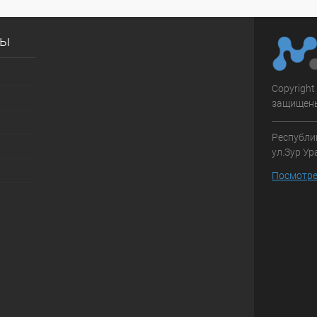
сы
Copyright
защищен
Республик
ул.Зур Ур
Посмотре