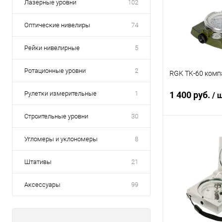
Лазерные уровни
102
Оптические нивелиры
74
Рейки нивелирные
5
Ротационные уровни
2
RGK TK-60 комп
Рулетки измерительные
1
1 400 руб.
/ 
Строительные уровни
30
В 
Угломеры и уклономеры
8
Штативы
21
Купить в 1 кл
В избранное
Аксессуары
99