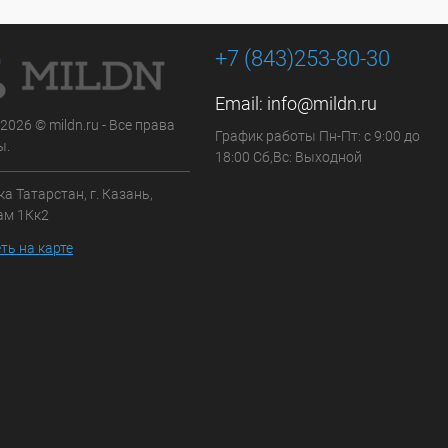
+7 (843)253-80-30
Email:
info@mildn.ru
 2026 © mildn.ru - Все права
График работы Пн-Пт: с 9:00 до
ы.
18:00 Сб,Вс: Выходной
а Татарстан, г. Казань,
ам 1Кк2
ть на карте