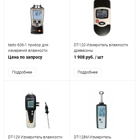
testo 606-1 прибор для
DT-120 Измеритель влажности
измерения влажности
древесины
древесины и стройматериалов
Цена по запросу
1 908 руб.
/ шт
Подробнее
Подробнее
DT-129 Измеритель влажности
DT-128M Измеритель