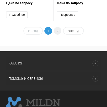
проверки герметичности
взрывоопасных зонах и
Цена по запросу
Цена по запросу
соединений
помещениях
Подробнее
Подробнее
Назад
1
2
Вперед
КАТАЛОГ
ПОМОЩЬ И СЕРВИСЫ