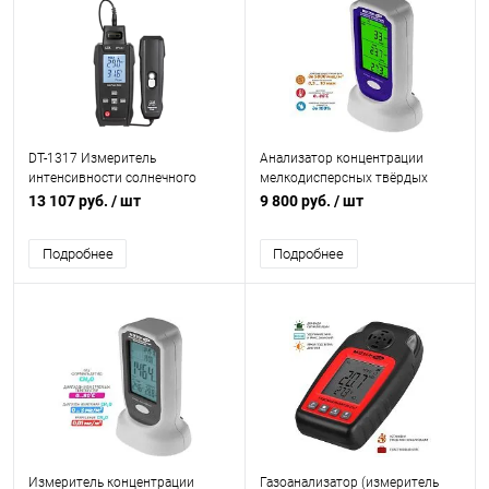
DT-1317 Измеритель
Анализатор концентрации
интенсивности солнечного
мелкодисперсных твёрдых
излучения
частиц МЕГЕОН 08030
13 107 руб.
/ шт
9 800 руб.
/ шт
Подробнее
Подробнее
Измеритель концентрации
Газоанализатор (измеритель