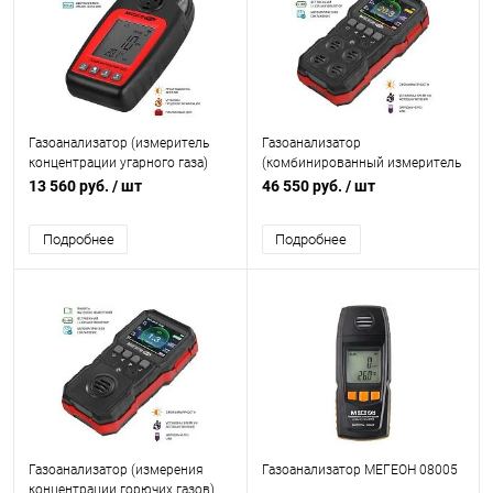
Газоанализатор (измеритель
Газоанализатор
концентрации угарного газа)
(комбинированный измеритель
МЕГЕОН 08010
4 в 1) МЕГЕОН 08009
13 560 руб.
/ шт
46 550 руб.
/ шт
Подробнее
Подробнее
Газоанализатор (измерения
Газоанализатор МЕГЕОН 08005
концентрации горючих газов)