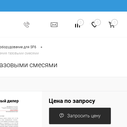
0
0
0
•
 оборудование для SF6
нения газовыми смесями
 газовыми смесями
Цена по запросу
ый дилер
Запросить цену