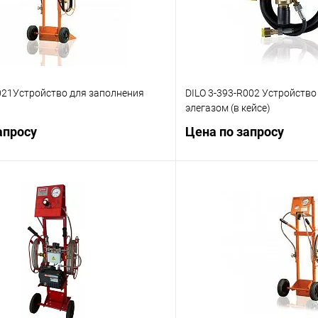
021Устройство для заполнения
DILO 3-393-R002 Устройство
элегазом (в кейсе)
апросу
Цена по запросу
Запросить цену
Запросит
 клик
Сравнение
Купить в 1 клик
ое
Под заказ
В избранное