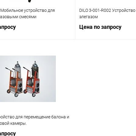
 Мобильное устройство для
DILO 3-001-R002 Устройство
газовыми смесями
элегазом
апросу
Цена по запросу
Запросить цену
Запросит
 клик
Сравнение
Купить в 1 клик
ое
Под заказ
В избранное
ройство для перемещение балона и
зовой камеры.
апросу