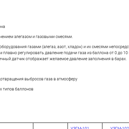
она
нением элегазом и газовыми смесями.
борудования газами (элегаз, азот, хладон) и их смесями непосред
плавно регулировать давление подачи газа из баллона от 0 до 10
ричный датчик отображает желаемое давление заполнения в барах.
дотвращения выбросов газа в атмосферу
х типов баллонов
УЗГМ-101
УЗГМ-102