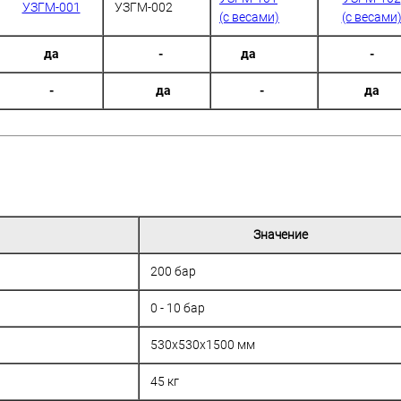
УЗГМ-001
УЗГМ-002
(с весами)
(с весами
да
-
да
-
-
да
-
да
Значение
200 бар
0 - 10 бар
530х530х1500 мм
45 кг