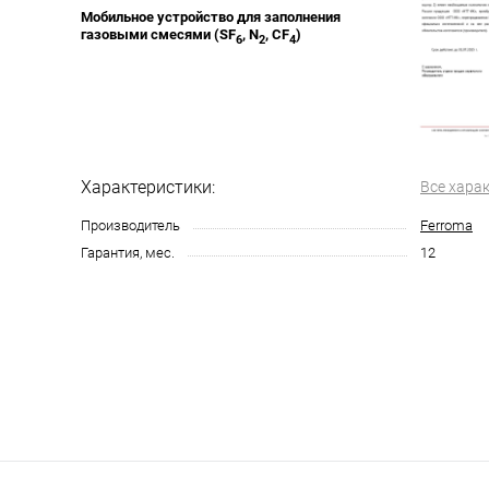
Мобильное устройство для заполнения
газовыми смесями (SF
, N
, CF
)
6
2
4
Характеристики:
Все хара
Производитель
Ferroma
Гарантия, мес.
12