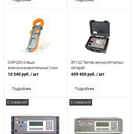
CMP-200 Клещи
BT-120 Тестер аккумуляторных
электроизмерительные (токи
батарей
утечки от 100 мкА)
10 340 руб.
/ шт
609 400 руб.
/ шт
Подробнее
Подробнее
С поверкой!
С поверкой!