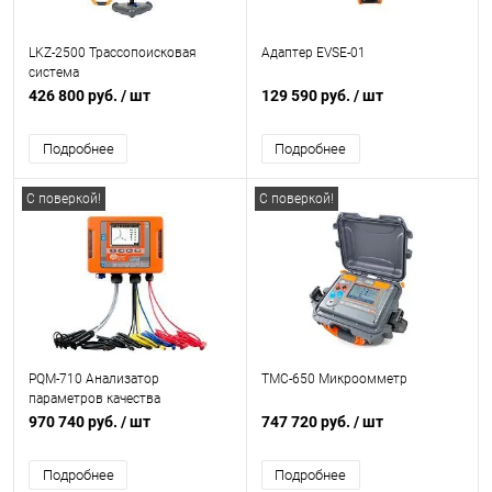
LKZ-2500 Трассопоисковая
Адаптер EVSE-01
система
426 800 руб.
/ шт
129 590 руб.
/ шт
Подробнее
Подробнее
С поверкой!
С поверкой!
PQM-710 Анализатор
ТМС-650 Микроомметр
параметров качества
электрической энергии
970 740 руб.
/ шт
747 720 руб.
/ шт
Подробнее
Подробнее