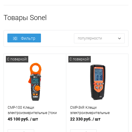
Товары Sonel
Фильтр
популярности
С поверкой!
С поверкой!
CMP-100 Клещи
CMP-3kR Клещи
электроизмерительные (токи
электроизмерительные
утечки от 1 мкА)
45 100 руб.
/ шт
22 330 руб.
/ шт