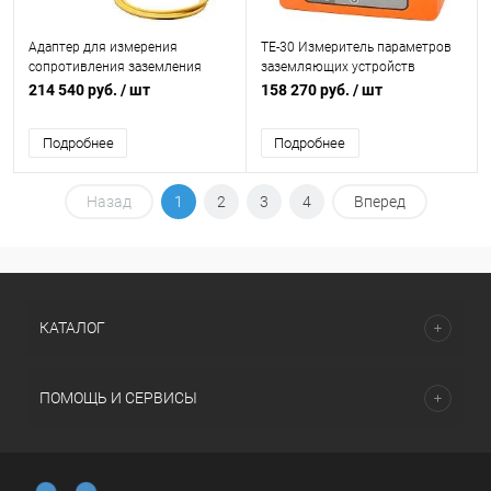
Адаптер для измерения
ТЕ-30 Измеритель параметров
сопротивления заземления
заземляющих устройств
опор линий электропередачи
214 540 руб.
/ шт
158 270 руб.
/ шт
ERP-1
Подробнее
Подробнее
Назад
1
2
3
4
Вперед
КАТАЛОГ
ПОМОЩЬ И СЕРВИСЫ