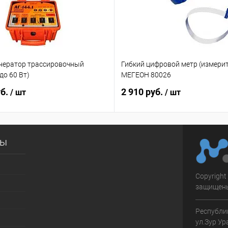
генератор трассировочный
Гибкий цифровой метр (измерит
до 60 Вт)
МЕГЕОН 80026
уб.
2 910 руб.
/ шт
/ шт
сы
Copyright
защищен
Республик
ул.Зур Ур