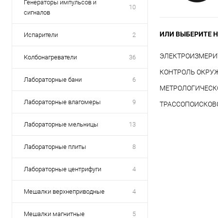
Генераторы импульсов и
10
сигналов
ИЛИ ВЫБЕРИТЕ Н
Испарители
2
ЭЛЕКТРОИЗМЕРИ
Колбонагреватели
36
КОНТРОЛЬ ОКРУ
Лабораторные бани
6
МЕТРОЛОГИЧЕСК
Лабораторные влагомеры
9
ТРАССОПОИСКОВ
Лабораторные мельницы
13
Лабораторные плиты
8
Лабораторные центрифуги
4
Мешалки верхнеприводные
4
Мешалки магнитные
5