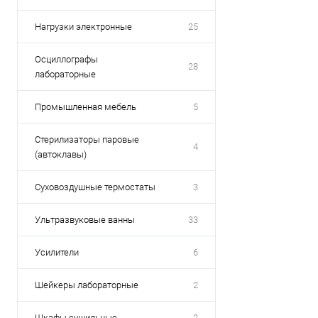
Нагрузки электронные
25
Осциллографы
28
лабораторные
Промышленная мебель
5
Стерилизаторы паровые
4
(автоклавы)
Суховоздушные термостаты
3
Ультразвуковые ванны
33
Усилители
6
Шейкеры лабораторные
2
Шкафы сушильные
2