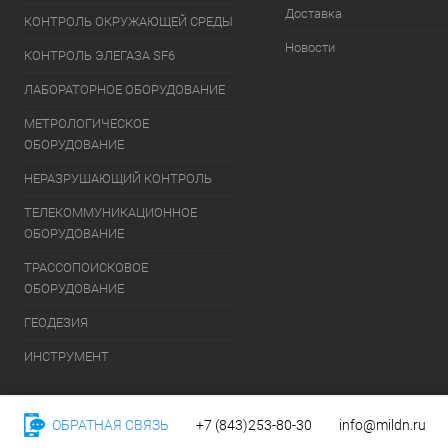
Доставка
КОНТРОЛЬ ОКРУЖАЮЩЕЙ СРЕДЫ
Новости
КОНТРОЛЬ ЭЛЕГАЗА SF6
ЛАБОРАТОРНОЕ ОБОРУДОВАНИЕ
МЕТРОЛОГИЧЕСКОЕ
ОБОРУДОВАНИЕ
НЕРАЗРУШАЮЩИЙ КОНТРОЛЬ
ТЕЛЕКОММУНИКАЦИОННОЕ
ОБОРУДОВАНИЕ
ТРАССОПОИСКОВОЕ
ОБОРУДОВАНИЕ
ГЕОДЕЗИЯ
ИНСТРУМЕНТ
ОБРАТНАЯ СВЯЗЬ
+7 (843)253-80-30
info@mildn.ru