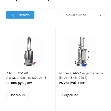
Фильтр
популярности
Altimax AD-1-20
Altimax AD-1-5 Аквадистиллятор
Аквадистиллятор (20 л/ч; 15
(5 л/ч; 4,5 кВт; 220 В)
кВт; 380 В)
33 885 руб.
/ шт
25 261 руб.
/ шт
Подробнее
Подробнее