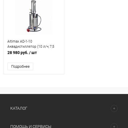
Altimax AD-1-10
Аквадистиллятор (10 л/ч; 7,5
кВт; 380 В)
28 980 руб.
/ шт
Подробнее
КАТАЛОГ
ПОМОЩЬ И СЕРВИСЫ