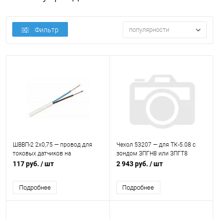
Фильтр
популярности
ШВВП-2 2х0,75 — провод для
Чехол 53207 — для ТК-5.08 с
токовых датчиков на
зондом ЗПГН8 или ЗПГТ8
расстояние до 1 км
117 руб.
/ шт
2 943 руб.
/ шт
Подробнее
Подробнее