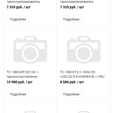
термопреобразователь
термопреобразователь
сопротивления
сопротивления
7 335 руб.
/ шт
7 335 руб.
/ шт
Подробнее
Подробнее
ТС 1388.8-Pt100-100 —
ТС 1388 В F2/1/-50М/-50…
термосопротивление
+200/20/5/6/КММФЭ/В/-/-/№2/
платиновое
ГП — термопреобразователь
10 980 руб.
/ шт
8 586 руб.
/ шт
сопротивления
Подробнее
Подробнее