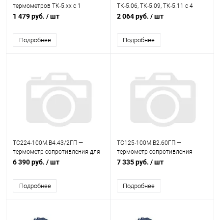
термометров ТК-5.хх с 1
ТК-5.06, ТК-5.09, ТК-5.11 с 4
зондом
зондами
1 479 руб.
/ шт
2 064 руб.
/ шт
Подробнее
Подробнее
ТС224-100М.В4.43/2ГП —
ТС125-100М.В2.60ГП —
термометр сопротивления для
термометр сопротивления
ИС-203.2, ИС-203.3, ИС-203.4
6 390 руб.
/ шт
7 335 руб.
/ шт
Подробнее
Подробнее