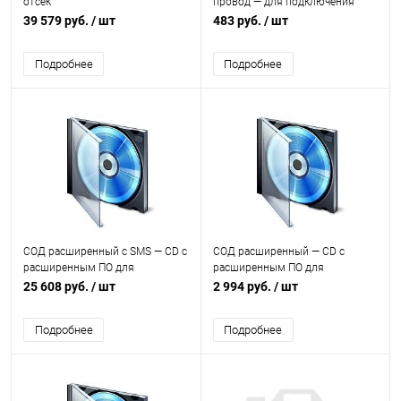
отсек
провод — для подключения
внешней термопары (цена за 1
39 579 руб.
/ шт
483 руб.
/ шт
пог. м)
Подробнее
Подробнее
СОД расширенный с SMS — СD с
СОД расширенный — СD с
расширенным ПО для
расширенным ПО для
сигнализации и визуализации
сигнализации и визуализации
25 608 руб.
/ шт
2 994 руб.
/ шт
технологических процессов с
технологических процессов
SMS оповещением
Подробнее
Подробнее