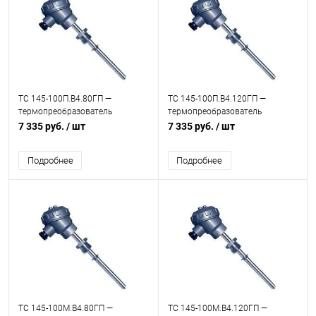
ТС 145-100П.В4.80ГП —
ТС 145-100П.В4.120ГП —
термопреобразователь
термопреобразователь
сопротивления
сопротивления
7 335 руб.
/ шт
7 335 руб.
/ шт
Подробнее
Подробнее
ТС 145-100М.В4.80ГП —
ТС 145-100М.В4.120ГП —