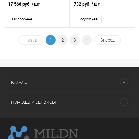
прибора к ПК (для ИС-203.1.0,
17 568 руб.
/ шт
732 руб.
/ шт
ИС-203.1.1)
Подробнее
Подробнее
Назад
1
2
3
4
Вперед
КАТАЛОГ
ПОМОЩЬ И СЕРВИСЫ