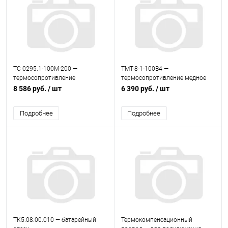
ТС 0295.1-100М-200 —
ТМТ-8-1-100В4 —
термосопротивление
термосопротивление медное
платиновое
8 586 руб.
/ шт
6 390 руб.
/ шт
Подробнее
Подробнее
ТК5.08.00.010 — батарейный
Термокомпенсационный