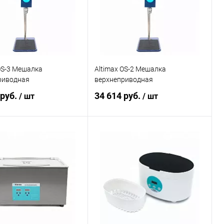
OS-3 Мешалка
Altimax OS-2 Мешалка
риводная
верхнеприводная
 руб.
34 614 руб.
/ шт
/ шт
В корзину
В корзину
ь в 1 клик
Сравнение
Купить в 1 клик
Сравнение
ранное
Под заказ
В избранное
Под заказ