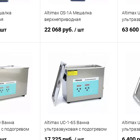
ешалка
Altimax OS-1A Мешалка
Altimax 
ая
верхнеприводная
ультраз
22 068 руб.
63 600
 шт
/ шт
корзину
В корзину
ик
Сравнение
Купить в 1 клик
Сравнение
Купит
Под заказ
В избранное
Под заказ
В изб
0 Ванна
Altimax UC-1-65 Ванна
Altimax 
 с подогревом
ультразвуковая с подогревом
ультраз
17 225 руб.
6 400 
 шт
/ шт