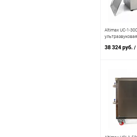
Altimax UC-1-30
ультразвуковая
для очистки в п
38 324 руб.
/
В 
Купить в 1 кл
В избранное