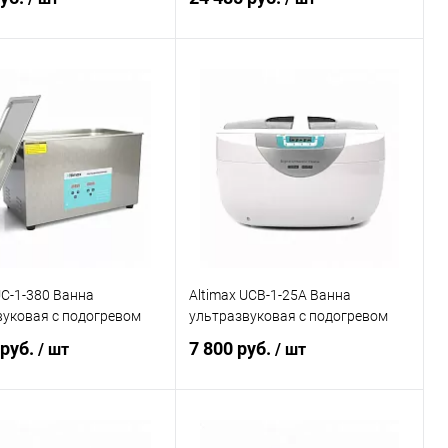
В корзину
В корзину
ь в 1 клик
Сравнение
Купить в 1 клик
Сравнение
ранное
Под заказ
В избранное
Под заказ
UC-1-380 Ванна
Altimax UCB-1-25A Ванна
вуковая с подогревом
ультразвуковая с подогревом
 руб.
7 800 руб.
/ шт
/ шт
В корзину
В корзину