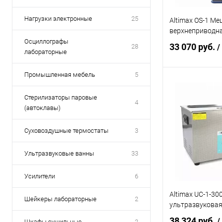
Нагрузки электронные
25
Altimax OS-1 М
верхнеприводн
Осциллографы
33 070 руб.
28
/
лабораторные
Промышленная мебель
5
В 
Стерилизаторы паровые
4
(автоклавы)
Купить в 1 кл
В избранное
Суховоздушные термостаты
3
Ультразвуковые ванны
33
Усилители
6
Altimax UC-1-30
Шейкеры лабораторные
2
ультразвуковая
38 324 руб.
/
Шкафы сушильные
2