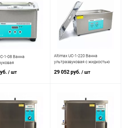
ь в 1 клик
Сравнение
Купить в 1 клик
Сравнение
ранное
Под заказ
В избранное
Под заказ
Altimax UC-1-220 Ванна
UC-1-08 Ванна
ультразвуковая с жидкостью
вуковая
для очистки в подарок
руб.
29 052 руб.
/ шт
/ шт
В корзину
В корзину
ь в 1 клик
Сравнение
Купить в 1 клик
Сравнение
ранное
Под заказ
В избранное
Под заказ