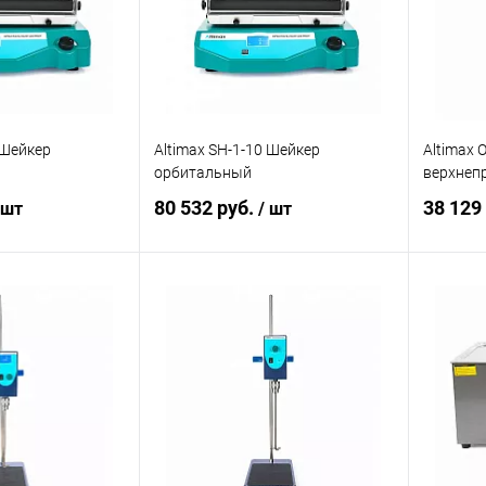
 Шейкер
Altimax SH-1-10 Шейкер
Altimax 
орбитальный
верхнеп
80 532 руб.
38 129
 шт
/ шт
корзину
В корзину
ик
Сравнение
Купить в 1 клик
Сравнение
Купит
Под заказ
В избранное
Под заказ
В изб