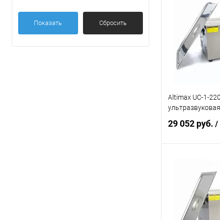
Купить в 1 кл
Показать
Сбросить
В избранное
Altimax UC-1-22
ультразвуковая
29 052 руб.
/
В 
Купить в 1 кл
В избранное