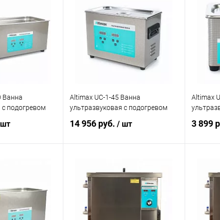
ик
Сравнение
Купить в 1 клик
Сравнение
Купит
Под заказ
В избранное
Под заказ
В изб
0 Ванна
Altimax UC-1-45 Ванна
Altimax 
 с подогревом
ультразвуковая с подогревом
ультраз
14 956 руб.
3 899 
 шт
/ шт
корзину
В корзину
ик
Сравнение
Купить в 1 клик
Сравнение
Купит
Под заказ
В избранное
Под заказ
В изб