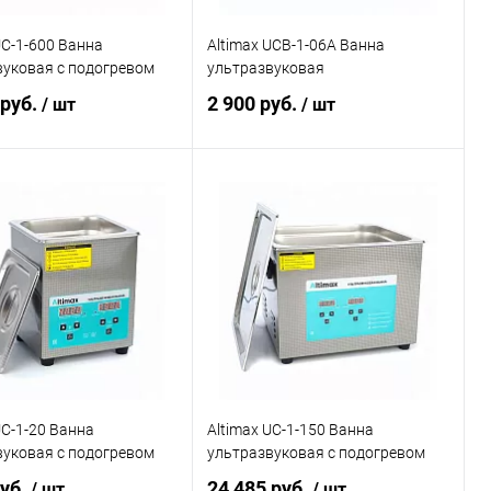
UC-1-600 Ванна
Altimax UCB-1-06A Ванна
вуковая с подогревом
ультразвуковая
 руб.
2 900 руб.
/ шт
/ шт
В корзину
В корзину
ь в 1 клик
Сравнение
Купить в 1 клик
Сравнение
ранное
Под заказ
В избранное
Под заказ
UC-1-20 Ванна
Altimax UC-1-150 Ванна
вуковая с подогревом
ультразвуковая с подогревом
руб.
24 485 руб.
/ шт
/ шт