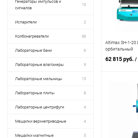
Генераторы импульсов и
10
сигналов
Испарители
2
Колбонагреватели
36
Altimax SH-1-20
орбитальный
Лабораторные бани
6
62 815 руб.
/
Лабораторные влагомеры
9
Лабораторные мельницы
13
В 
Лабораторные плиты
8
Купить в 1 кл
Лабораторные центрифуги
4
В избранное
Мешалки верхнеприводные
4
Мешалки магнитные
5