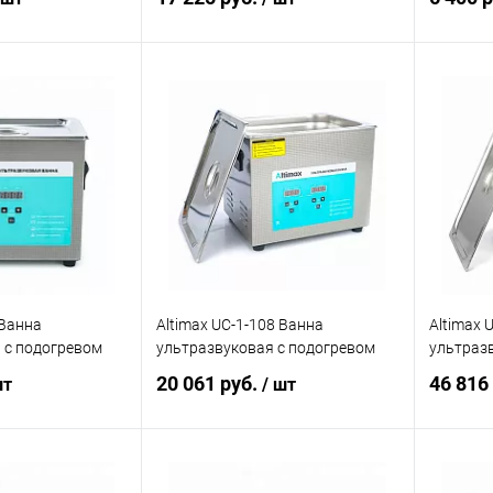
корзину
В корзину
ик
Сравнение
Купить в 1 клик
Сравнение
Купит
Под заказ
В избранное
Под заказ
В изб
 Ванна
Altimax UC-1-108 Ванна
Altimax 
 с подогревом
ультразвуковая с подогревом
ультраз
20 061 руб.
46 816
шт
/ шт
корзину
В корзину