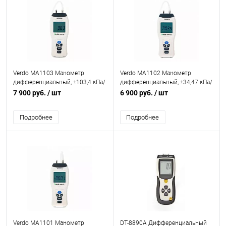
Verdo MA1103 Манометр
Verdo MA1102 Манометр
дифференциальный, ±103,4 кПа/
дифференциальный, ±34,47 кПа/
±0,3%
±0,3%
7 900 руб.
/ шт
6 900 руб.
/ шт
Подробнее
Подробнее
Verdo MA1101 Манометр
DT-8890A Дифференциальный