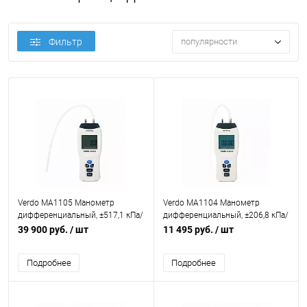
Фильтр
популярности
Verdo MA1105 Манометр
Verdo MA1104 Манометр
дифференциальный, ±517,1 кПа/
дифференциальный, ±206,8 кПа/
±0,3%
±0,3%
39 900 руб.
/ шт
11 495 руб.
/ шт
Подробнее
Подробнее