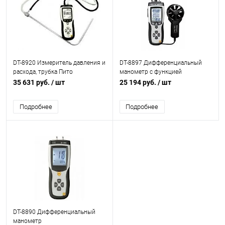
DT-8920 Измеритель давления и
DT-8897 Дифференциальный
расхода, трубка Пито
манометр с функцией
анемометра
35 631 руб.
/ шт
25 194 руб.
/ шт
Подробнее
Подробнее
DT-8890 Дифференциальный
манометр