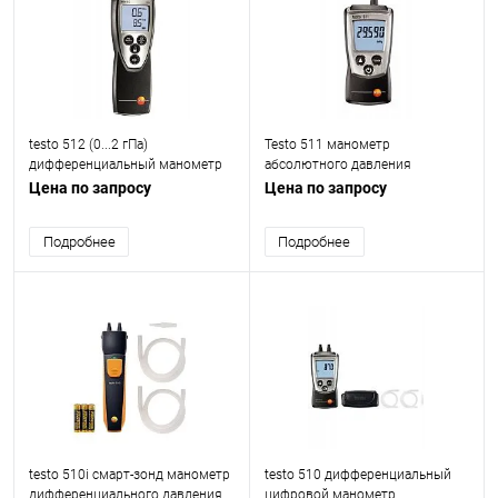
testo 512 (0...2 гПа)
Testo 511 манометр
дифференциальный манометр
абсолютного давления
(для работы с большими
Цена по запросу
Цена по запросу
потоками воздуха)
Подробнее
Подробнее
testo 510i смарт-зонд манометр
testo 510 дифференциальный
дифференциального давления
цифровой манометр