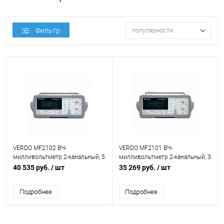
Фильтр
популярности
VERDO MF2102 ВЧ-
VERDO MF2101 ВЧ-
милливольтметр 2-канальный, 5
милливольтметр 2-канальный, 3
МГц
МГц
40 535 руб.
/ шт
35 269 руб.
/ шт
Подробнее
Подробнее