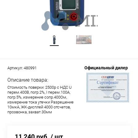
Официальный дилер
Артикул:
480991
Описание товара:
Стоимость поверки: 2500р с НДС U
перем.400В, погр.2%, I перем.100A,
погр.5%, измерение сопр.400Ом,
измерение тока утечки Разрешение
10мкА, ЖК-дисплей 4000 отсчетов,
прозвонка, захват.30мм
11 240 руб.
/ шт