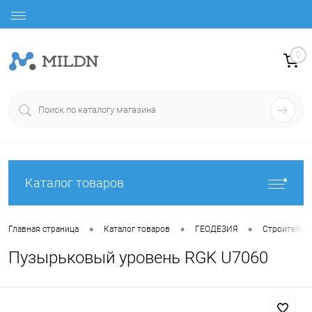
0
Каталог товаров
•
•
•
Главная страница
Каталог товаров
ГЕОДЕЗИЯ
Строительн
Пузырьковый уровень RGK U7060