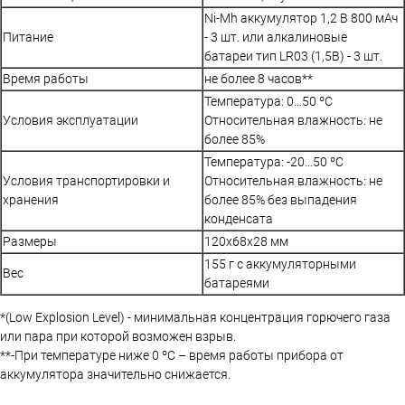
Ni-Mh аккумулятор 1,2 В 800 мАч
Питание
- 3 шт. или алкалиновые
батареи тип LR03 (1,5В) - 3 шт.
Время работы
не более 8 часов**
Температура: 0…50 ºС
Условия эксплуатации
Относительная влажность: не
более 85%
Температура: -20…50 ºС
Условия транспортировки и
Относительная влажность: не
хранения
более 85% без выпадения
конденсата
Размеры
120х68х28 мм
155 г с аккумуляторными
Вес
батареями
*(Low Explosion Level) - минимальная концентрация горючего газа
или пара при которой возможен взрыв.
**-При температуре ниже 0 ºС – время работы прибора от
аккумулятора значительно снижается.