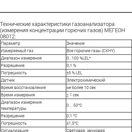
Технические характеристики газоанализатора
(измерения концентрации горючих газов) МЕГЕОН
08012:
Параметр
Значение
Измеряемый газ
Все горючие газы (CХHY)
Диапазон измерения
0…100 %LEL*
Разрешение
0,1 %
Погрешность
±5 % LEL
Датчик
Электрохимический
Время восстановления
не более 10 сек
Время измерения
≤ 1 сек
Диапазон измерения
0 ... 50°С
температуры
Разрешение
0,1 °С
Погрешность
±1,5°С
Сигнализация
Световая, звуковая