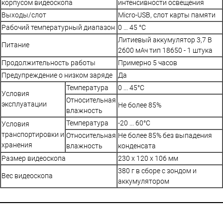
корпусом видеоскопа
интенсивности освещения
Выходы/слот
Micro-USB, слот карты памяти
Рабочий температурный диапазон
0 … 45 °C
Литиевый аккумулятор 3,7 В
Питание
2600 мАч тип 18650 - 1 штука
Продолжительность работы
Примерно 5 часов
Предупреждение о низком заряде
Да
Температура
0 ... 45°С
Условия
Относительная
эксплуатации
Не более 85%
влажность
Температура
-20 ... 60°С
Условия
транспортировки и
Относительная
Не более 85% без выпадения
хранения
влажность
конденсата
Размер видеоскопа
230 х 120 х 106 мм
380 г в сборе с зондом и
Вес видеоскопа
аккумулятором