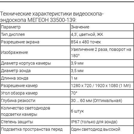
Технические характеристики видеоскопа-
эндоскопа МЕГЕОН 33500-139:
Параметр
Значение
Тип дисплея
4,3', цветной, ЖК
Разрешение экрана
854 х 480 точек
Увеличение 2 раза, поворот на
Изображение
180°
Диаметр корпуса камеры
3,9 мм
Диаметр зонда
3,5 мм
Длинна зонда
1 м
Разрешение камер
1280 х 720 / 1920 х 1080 (1 Мп)
Угол обзора камер
70°
Глубина резкости
30 ... 60 мм (Оптимальная)
Количество светодиодов
6 штук
подсветки камеры
Степень защиты
IP67 (только для зонда)
Подсветка пространства перед
Один светодиод высокой