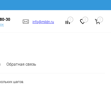
-80-30
0
0
0
info@mildn.ru
нок
и
Обратная связь
кольких шагов.