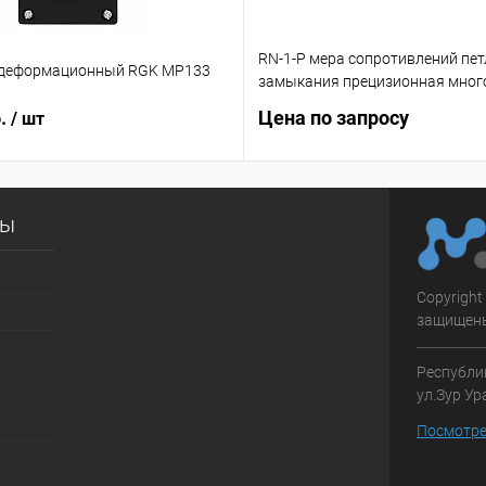
RN-1-P мера сопротивлений пет
 деформационный RGK MP133
замыкания прецизионная мног
б.
Цена по запросу
/ шт
сы
Copyright
защищен
Республик
ул.Зур Ур
Посмотре