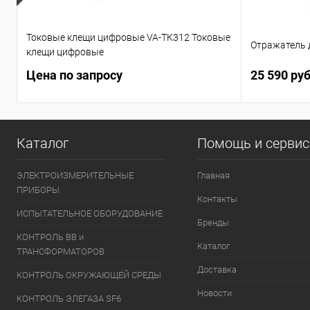
Токовые клещи цифровые VA-ТК312 Токовые
Отражатель
клещи цифровые
Цена по запросу
25 590 ру
Каталог
Помощь и серви
ЭЛЕКТРОИЗМЕРИТЕЛЬНЫЕ
Главная
ПРИБОРЫ
Контакты
ИСПЫТАТЕЛЬНОЕ ОБОРУДОВАНИЕ
Бренды
КОНТРОЛЬ ВВ и
Каталог
ТРАНСФОРМАТОРОВ
Доставка
КОНТРОЛЬ ОКРУЖАЮЩЕЙ СРЕДЫ
Новости
КОНТРОЛЬ ЭЛЕГАЗА SF6