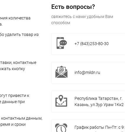
Есть вопросы?
свяжитесь с нами удобным Вам
ения количества
способом
а.
о удалить товар из
+7 (843)253-80-30
ставки, контактные
ажать кнопку
info@mildn.ru
гут привести к
Республика Татарстан, г.
е данные при
Казань, ул.Зур Урам 1Кк2
о контактным данным,
ремя и сроки
График работы Пн-Пт: с 9:00