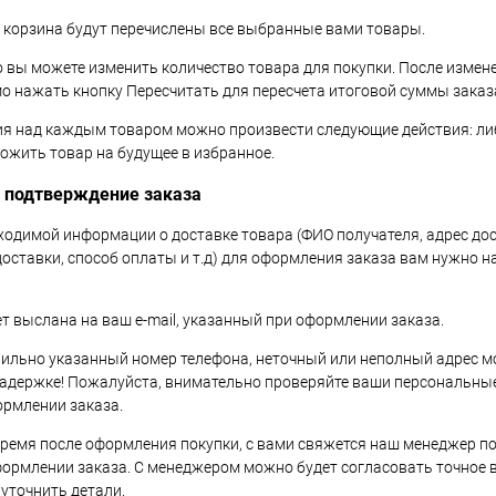
 корзина будут перечислены все выбранные вами товары.
о вы можете изменить количество товара для покупки. После измен
о нажать кнопку Пересчитать для пересчета итоговой суммы заказ
ия над каждым товаром можно произвести следующие действия: либ
ложить товар на будущее в избранное.
и подтверждение заказа
ходимой информации о доставке товара (ФИО получателя, адрес до
доставки, способ оплаты и т.д) для оформления заказа вам нужно н
т выслана на ваш e-mail, указанный при оформлении заказа.
ильно указанный номер телефона, неточный или неполный адрес мо
адержке! Пожалуйста, внимательно проверяйте ваши персональны
ормлении заказа.
время после оформления покупки, с вами свяжется наш менеджер п
ормлении заказа. С менеджером можно будет согласовать точное в
 уточнить детали.