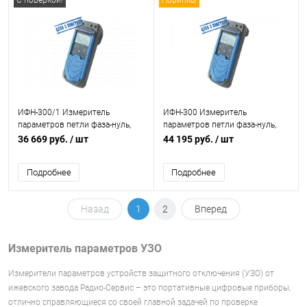
С поверкой!
Новинка!
ИФН-300/1 Измеритель
ИФН-300 Измеритель
параметров петли фаза-нуль,
параметров петли фаза-нуль,
фаза-фаза
фаза-фаза
36 669 руб.
/ шт
44 195 руб.
/ шт
Подробнее
Подробнее
Назад
1
2
Вперед
Измеритель параметров УЗО
Измерители параметров устройств защитного отключения (УЗО) от
ижевского завода Радио-Сервис – это портативные цифровые приборы,
отлично справляющиеся со своей главной задачей по проверке