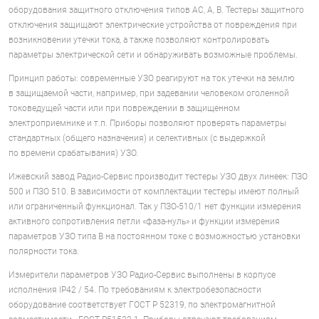
оборудования защитного отключения типов АС, А, В. Тестеры защитного
отключения защищают электрические устройства от повреждения при
возникновении утечки тока, а также позволяют контролировать
параметры электрической сети и обнаруживать возможные проблемы.
Принцип работы: современные УЗО реагируют на ток утечки на землю
в защищаемой части, например, при задевании человеком оголенной
токоведущей части или при повреждении в защищенном
электроприемнике и т.п. Приборы позволяют проверять параметры
стандартных (общего назначения) и селективных (с выдержкой
по времени срабатывания) УЗО.
Ижевский завод Радио-Сервис производит тестеры УЗО двух линеек: ПЗО
500 и ПЗО 510. В зависимости от комплектации тестеры имеют полный
или ограниченный функционал. Так у ПЗО-510/1 нет функции измерения
активного сопротивления петли «фаза-нуль» и функции измерения
параметров УЗО типа В на постоянном токе с возможностью установки
полярности тока.
Измерители параметров УЗО Радио-Сервис выполнены в корпусе
исполнения IP42 / 54. По требованиям к электробезопасности
оборудование соответствует ГОСТ Р 52319, по электромагнитной