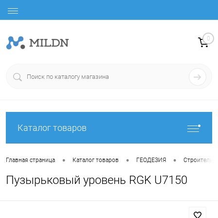
0
Каталог товаров
•
•
•
Главная страница
Каталог товаров
ГЕОДЕЗИЯ
Строительн
Пузырьковый уровень RGK U7150