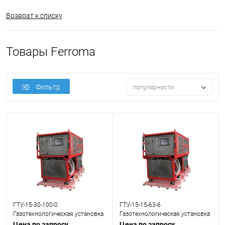
Возврат к списку
Товары Ferroma
Фильтр
популярности
ГТУ-15-30-100-0
ГТУ-15-15-63-6
Газотехнологическая установка
Газотехнологическая установка
(SF6)
(SF6)
Цена по запросу
Цена по запросу